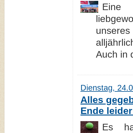
Ein
liebgew
unseres
alljährl
Auch in 
Dienstag, 24.
Alles gege
Ende leider
Es ha