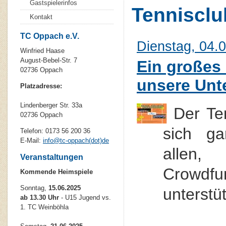
Gastspielerinfos
Tennisclu
Kontakt
TC Oppach e.V.
Dienstag, 04.
Winfried Haase
August-Bebel-Str. 7
Ein großes
02736 Oppach
unsere Unte
Platzadresse:
Lindenberger Str. 33a
Der Te
02736 Oppach
sich ga
Telefon: 0173 56 200 36
E-Mail:
info
@
tc-oppach(dot)de
allen
Veranstaltungen
Crowdfu
Kommende Heimspiele
Sonntag,
15.06.2025
unterstüt
ab 13.30 Uhr
- U15 Jugend vs.
1. TC Weinböhla