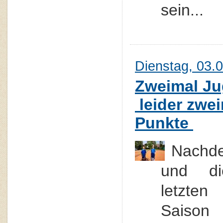
sein...
Dienstag, 03.
Zweimal Ju
leider zwei
Punkte
Nachd
und di
letzte
Saison 