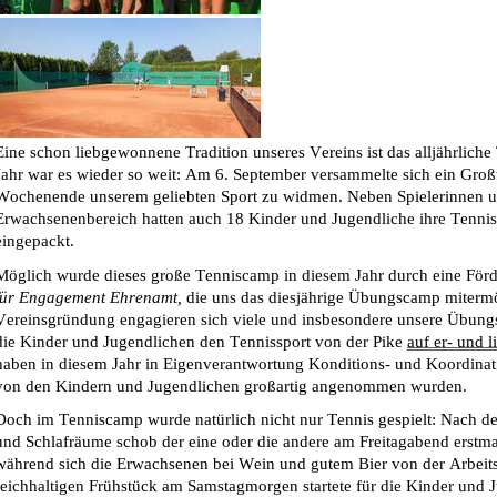
Eine schon liebgewonnene Tradition unseres Vereins ist das alljährlich
Jahr war es wieder 
so weit
: Am 
6. Sept
e
mber
 versammelte sich ein Großt
Wochenende unserem geliebten Sport zu widmen
. Neben Spielerinnen 
Erwachsenenbereich hatten auch 18 Kinder und Jugendliche ihre Tennis
eingepackt
.
Möglich wurde dieses große Tenniscamp in diesem Jahr durch eine Förd
für Engagement 
Ehrenamt, 
die un
s das diesjährige Übungscamp mitermög
Vereinsgründung engagieren sich viele und insbesondere unsere Übungs
die Kinder und Jugendlichen den Tennissport von der Pike 
auf er- und 
l
haben in diesem Jahr in Eigenverantwortung Konditions- und Koordinatio
von den Kindern und Jugendlichen großartig angenommen wurden.
Doch im 
Tenn
is
camp
wurde natürlich nicht nur Tennis gespielt: Nach 
und Schlafräume schob der eine oder die andere am Freitag
abend erstma
während sich die Erwachsenen bei Wein und gutem Bier von der A
rbei
reichhaltigen Frühstück am Samstagmorgen startete für die Kinder un
d J