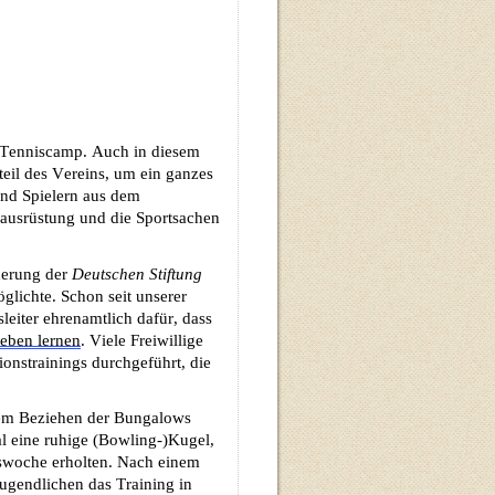
e Tenniscamp
. 
Auch in diesem 
eil des Vereins, um 
ein ganzes 
und Spielern aus dem
ausrüstung und die Sportsachen 
erung der 
Deutschen Stiftung 
lichte. Schon seit unserer 
leiter ehrenamtlich
 dafür, dass 
ieben lernen
.
 Viele Freiwillige 
nstrainings durchgeführt, die 
dem Beziehen der Bungalows 
l eine ruhige (Bowling-)Kugel, 
tswoche
 erholten. Nach einem 
ugendlichen das Training in 