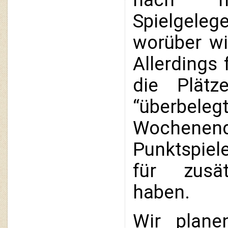
Spielgeleg
worüber wir
Allerdings 
die Plätz
“überbele
Wochene
Punktspiele
für zusätz
haben.  
Wir plane