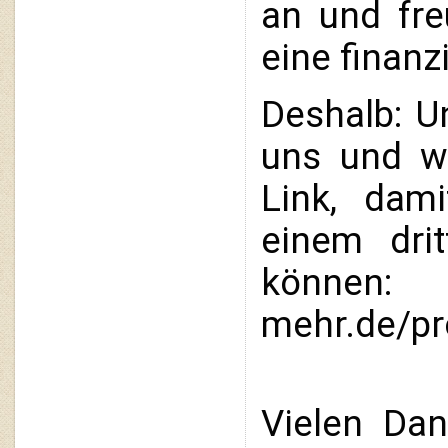
an und fre
eine finan
Deshalb: Un
uns und we
Link, dam
einem drit
können: ht
mehr.de/pr
Vielen Da