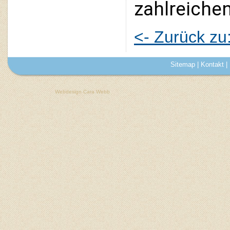
zahlreiche
<- Zurück z
Sitemap
|
Kontakt
|
Webdesign Cara Webb