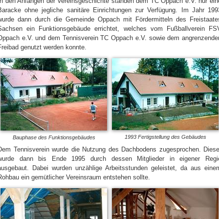
In den Anfängen der Vereinsgeschichte standen dem TC Oppach e.V. nur ein
Baracke ohne jegliche sanitäre Einrichtungen zur Verfügung. Im Jahr 199
wurde dann durch die Gemeinde Oppach mit Fördermitteln des Freistaate
Sachsen ein Funktionsgebäude errichtet, welches vom Fußballverein FS
Oppach e.V. und dem Tennisverein TC Oppach e.V. sowie dem angrenzende
Freibad genutzt werden konnte.
1993 Fertigstellung des Gebäudes
Bauphase des Funktionsgebäudes
Dem Tennisverein wurde die Nutzung des Dachbodens zugesprochen. Diese
wurde dann bis Ende 1995 durch dessen Mitglieder in eigener Regi
ausgebaut. Dabei wurden unzählige Arbeitsstunden geleistet, da aus eine
Rohbau ein gemütlicher Vereinsraum entstehen sollte.