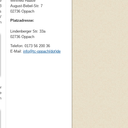
e
Winfried Haase
3
August-Bebel-Str. 7
s
02736 Oppach
V
Platzadresse:
n
Lindenberger Str. 33a
02736 Oppach
Telefon: 0173 56 200 36
E-Mail:
info
@
tc-oppach(dot)de
r
e
m