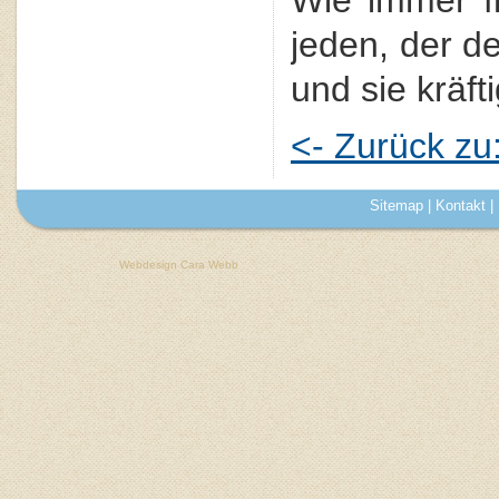
Wie immer f
jeden, der d
und sie kräfti
<- Zurück z
Sitemap
|
Kontakt
|
Webdesign Cara Webb