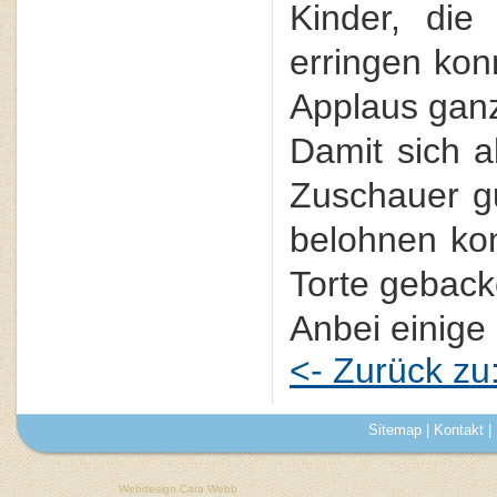
Kinder, die
erringen kon
Applaus ganz
Damit sich a
Zuschauer gu
belohnen kon
Torte geback
Anbei einige 
<- Zurück z
Sitemap
|
Kontakt
|
Webdesign Cara Webb