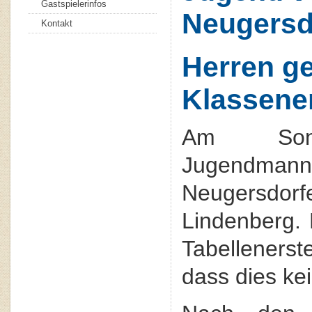
Gastspielerinfos
Neugersd
Kontakt
Herren ge
Klassener
Am Sonn
Jugendma
Neugersd
Lindenberg. 
Tabelleners
dass dies ke