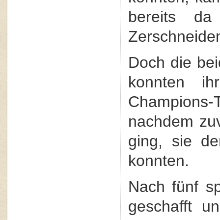
bereits d
Zerschneide
Doch die be
konnten ih
Champions-
nachdem zuvo
ging, sie d
konnten.
Nach fünf s
geschafft u