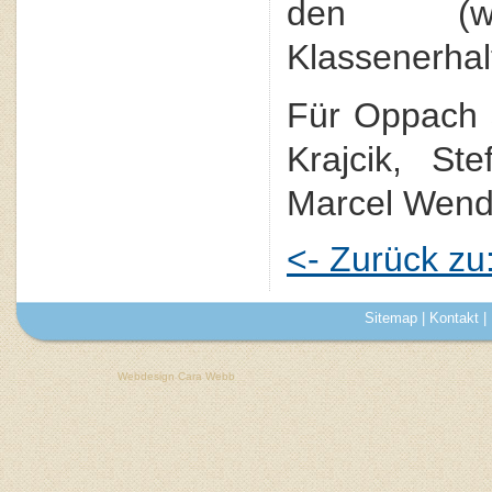
den (wohl
Klassenerhal
Für Oppach 
Krajcik, Ste
Marcel Wendl
<- Zurück z
Sitemap
|
Kontakt
|
Webdesign Cara Webb