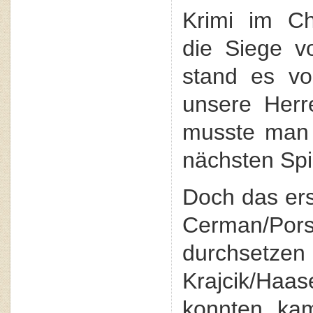
Krimi im Ch
die Siege v
stand es vo
unsere Herr
musste man 
nächsten Spi
Doch das ers
Cerman/Pors
durchset
Krajcik/Haas
konnten, kam