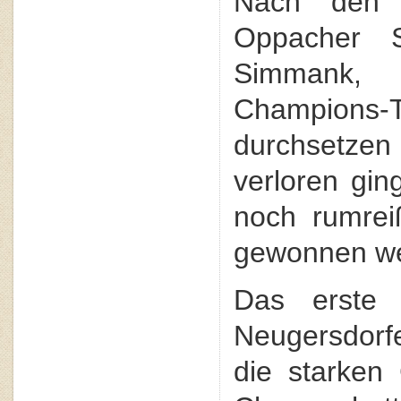
Nach den 
Oppacher S
Simmank, 
Champion
durchsetze
verloren gin
noch rumrei
gewonnen w
Das erste 
Neugersdorf
die starken