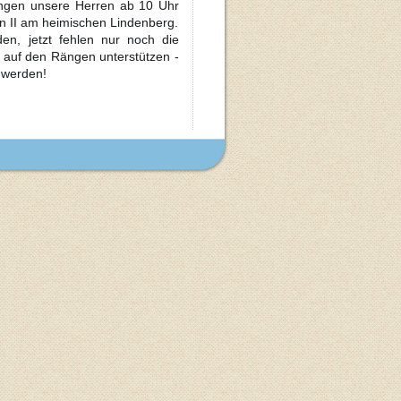
gen unsere Herren ab 10 Uhr
n II am heimischen Lindenberg.
en, jetzt fehlen nur noch die
 auf den Rängen unterstützen -
 werden!