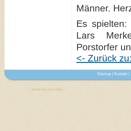
Männer. Her
Es spielten:
Lars Merk
Porstorfer u
<- Zurück z
Sitemap
|
Kontakt
|
Webdesign Cara Webb