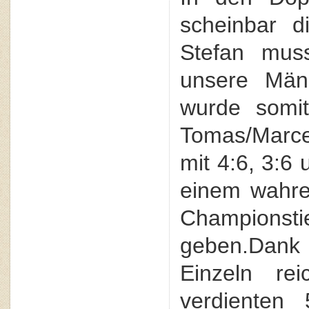
scheinbar d
Stefan muss
unsere Män
wurde somit
Tomas/Marc
mit 4:6, 3:6
einem wahre
Championst
geben.Dank 
Einzeln re
verdienten 