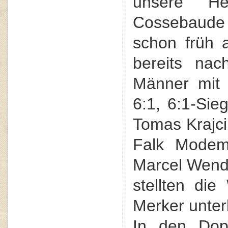
unsere H
Cossebaude i
schon früh 
bereits nac
Männer mit 
6:1, 6:1-Sieg
Tomas Krajci
Falk Modem
Marcel Wendl
stellten die
Merker unter
In den Dop