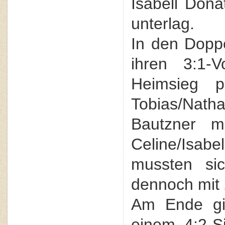
Isabell Dona
unterlag.
In den Doppe
ihren 3:1-
Heimsieg p
Tobias/Nat
Bautzner m
Celine/Isabe
mussten sic
dennoch mit 
Am Ende gi
einem 4:2-S