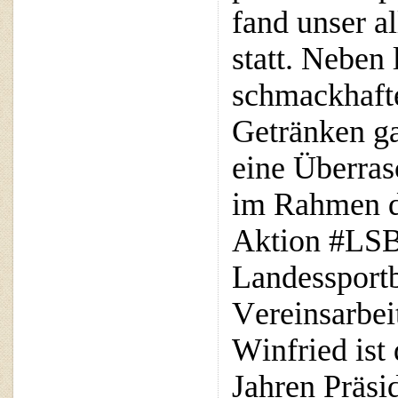
fand unser al
statt. Neben 
schmackhafte
Getränken ga
eine 
Überras
im Rahmen d
Aktion
#LSB
Landessport
Vereinsarbei
Winfried ist 
Jahren Präsi