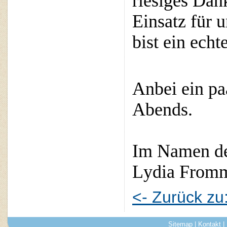
riesiges Dan
Einsatz für 
b
ist 
ein echt
Anbei ein pa
Abends.
Im Namen de
Lydia Fromm
<- Zurück z
Sitemap
|
Kontakt
|