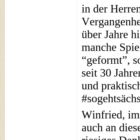
in der Herre
Vergangenhei
über Jahre hi
manche Spiel
“geformt”,
s
seit 30 Jahr
und praktisc
#sogehts
ächs
Winfried, im
auch an diese