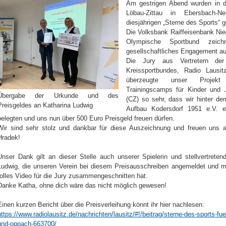
Am gestrigen Abend wurden in d
Löbau-Zittau in Ebersbach-Ne
diesjährigen „Sterne des Sports“ g
Die Volksbank Raiffeisenbank Ni
Olympische Sportbund zeich
gesellschaftliches Engagement au
Die Jury aus Vertretern der
Kreissportbundes, Radio Lausi
überzeugte unser Projekt 
Trainingscamps für Kinder und 
Übergabe der Urkunde und des
(CZ) so sehr, dass wir hinter 
Preisgeldes an Katharina Ludwig
Aufbau Kodersdorf 1951 e.V. ei
belegten und uns nun über 500 Euro Preisgeld freuen dürfen.
Wir sind sehr stolz und dankbar für diese Auszeichnung und freuen uns 
Hradek!
Unser Dank gilt an dieser Stelle auch unserer Spielerin und stellvertreten
Ludwig, die unseren Verein bei diesem Preisausschreiben angemeldet und mit 
tolles Video für die Jury zusammengeschnitten hat.
Danke Katha, ohne dich wäre das nicht möglich gewesen!
Einen kurzen Bericht über die Preisverleihung könnt ihr hier nachlesen:
https://www.radiolausitz.de/nachrichten/lausitz/#!/beitrag/sterne-des-sports-fue
und-oppach-663700/