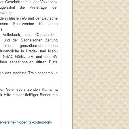
er Geschäftsstelle der Volksbank
ugersdorf die Preisträger der
ewürdigt.
ederschlesien eG und der Deutsche
neten Sportvereine für deren
s.
 Volksbank, des Oberlausitzer
tz und der Sächsischen Zeitung
eines grenzüberschreitenden
Jugendliche in Hradek nad Nisou
dem NSAC Görlitz e.V. und dem SV
nen sensationellen dritten Platz
auf das nächste Trainingscamp in
den Vereinsvorsitzenden Katharina
Hilfe einiger fleißiger Bienen ein
r-vereine-in-goerlitz-kodersdorf-