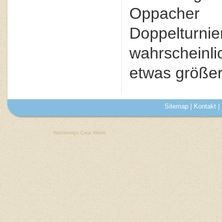
Oppach
Doppelturni
wahrscheinl
etwas größe
Sitemap
|
Kontakt
|
Webdesign Cara Webb