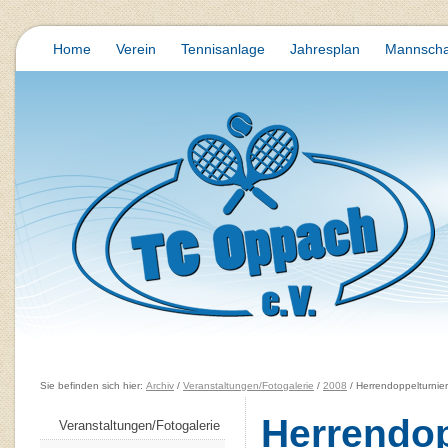
Home
Verein
Tennisanlage
Jahresplan
Mannscha
Sie befinden sich hier:
Archiv
/
Veranstaltungen/Fotogalerie
/
2008
/ Herrendoppelturnier
Herrendop
Veranstaltungen/Fotogalerie