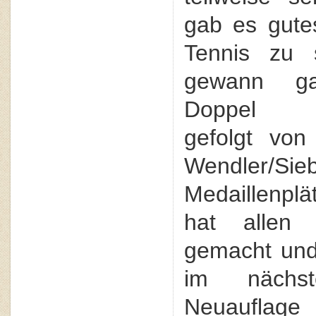
gab es gute
Tennis zu
gewann g
Doppel Ma
gefolgt von
Wendler/
Medaillenpl
hat allen
gemacht und
im nächs
Neuauflag