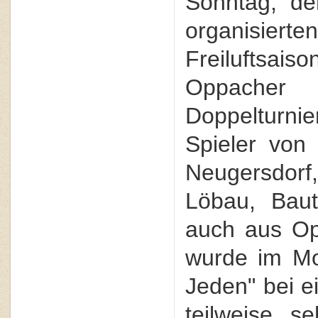
Sonntag, de
organisierte
Freiluftsaiso
Oppach
Doppelturn
Spieler von
Neugersdo
Löbau, Baut
auch aus Opp
wurde im Mo
Jeden" bei e
teilweise s