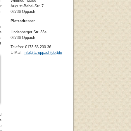
m
Winfried Haase
r
August-Bebel-Str. 7
m
02736 Oppach
Platzadresse:
r
e
Lindenberger Str. 33a
s
02736 Oppach
s
Telefon: 0173 56 200 36
E-Mail:
info
@
tc-oppach(dot)de
8
e
e