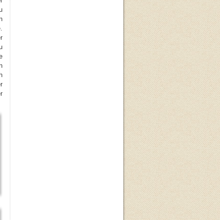
r
u
n
.
r
u
e
n
h
r
r