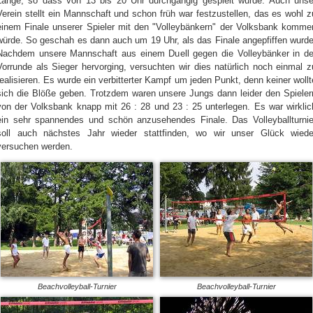
Länge, so dass von 13 bis 20 Uhr durchgängig gespielt wurde. Auch unse
Verein stellt ein Mannschaft und schon früh war festzustellen, das es wohl z
einem Finale unserer Spieler mit den "Volleybänkern" der Volksbank komme
würde. So geschah es dann auch um 19 Uhr, als das Finale angepfiffen wurde
Nachdem unsere Mannschaft aus einem Duell gegen die Volleybänker in de
Vorrunde als Sieger hervorging, versuchten wir dies natürlich noch einmal z
realisieren. Es wurde ein verbitterter Kampf um jeden Punkt, denn keiner wollt
sich die Blöße geben. Trotzdem waren unsere Jungs dann leider den Spieler
von der Volksbank knapp mit 26 : 28 und 23 : 25 unterlegen. Es war wirklic
ein sehr spannendes und schön anzusehendes Finale. Das Volleyballturnie
soll auch nächstes Jahr wieder stattfinden, wo wir unser Glück wiede
versuchen werden.
Beachvolleyball-Turnier
Beachvolleyball-Turnier