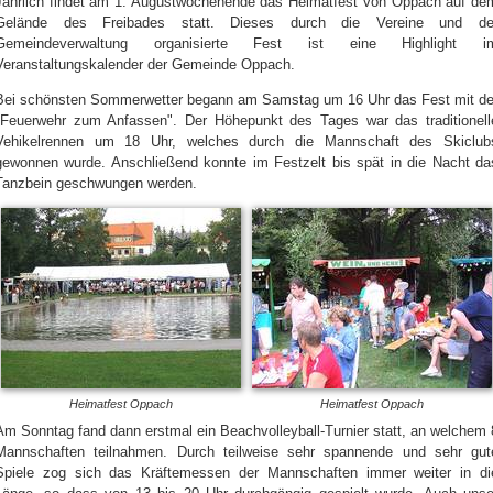
Jährlich findet am 1. Augustwochenende das Heimatfest von Oppach auf de
Gelände des Freibades statt. Dieses durch die Vereine und de
Gemeindeverwaltung organisierte Fest ist eine Highlight i
Veranstaltungskalender der Gemeinde Oppach.
Bei schönsten Sommerwetter begann am Samstag um 16 Uhr das Fest mit de
"Feuerwehr zum Anfassen". Der Höhepunkt des Tages war das traditionell
Vehikelrennen um 18 Uhr, welches durch die Mannschaft des Skiclub
gewonnen wurde. Anschließend konnte im Festzelt bis spät in die Nacht da
Tanzbein geschwungen werden.
Heimatfest Oppach
Heimatfest Oppach
Am Sonntag fand dann erstmal ein Beachvolleyball-Turnier statt, an welchem 
Mannschaften teilnahmen. Durch teilweise sehr spannende und sehr gut
Spiele zog sich das Kräftemessen der Mannschaften immer weiter in di