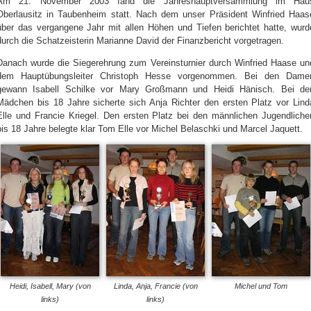
Am 21. November 2003 fand die Jahreshauptversammlung im Hau
Oberlausitz in Taubenheim statt. Nach dem unser Präsident Winfried Haas
über das vergangene Jahr mit allen Höhen und Tiefen berichtet hatte, wurd
durch die Schatzeisterin Marianne David der Finanzbericht vorgetragen.
Danach wurde die Siegerehrung zum Vereinsturnier durch Winfried Haase un
dem Hauptübungsleiter Christoph Hesse vorgenommen. Bei den Dame
gewann Isabell Schilke vor Mary Großmann und Heidi Hänisch. Bei de
Mädchen bis 18 Jahre sicherte sich Anja Richter den ersten Platz vor Lind
Elle und Francie Kriegel. Den ersten Platz bei den männlichen Jugendliche
bis 18 Jahre belegte klar Tom Elle vor Michel Belaschki und Marcel Jaquett.
Heidi, Isabell, Mary (von
Linda, Anja, Francie (von
Michel und Tom
links)
links)