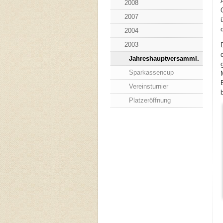
2008
2007
2004
2003
Jahreshauptversamml.
Sparkassencup
Vereinsturnier
Platzeröffnung