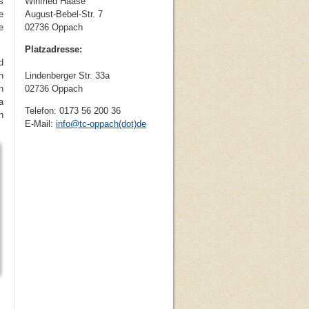
s
Winfried Haase
e
August-Bebel-Str. 7
e
02736 Oppach
Platzadresse:
d
n
Lindenberger Str. 33a
n
02736 Oppach
a
Telefon: 0173 56 200 36
n
E-Mail:
info
@
tc-oppach(dot)de