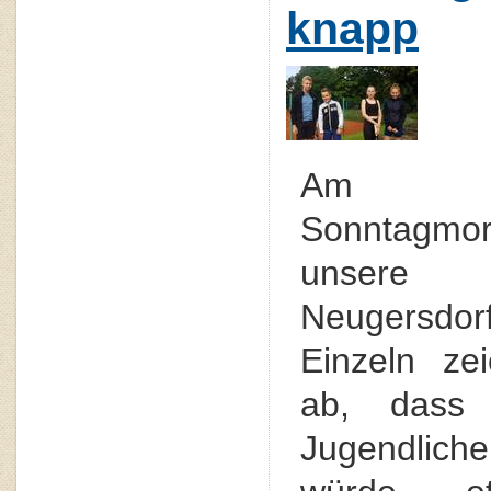
knapp
Am ve
Sonntagmo
unsere 
Neugersdo
Einzeln ze
ab, dass
Jugendlich