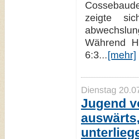
Cossebaude
zeigte si
abwechslun
Während He
6:3...
[mehr]
Dienstag 20.0
Jugend ve
auswärts
unterlieg