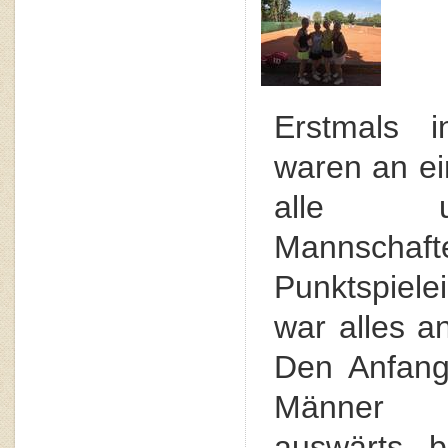
Erstmals i
waren an e
alle u
Mannsc
Punktspiel
war alles an
Den Anfang
Männer
auswärts b