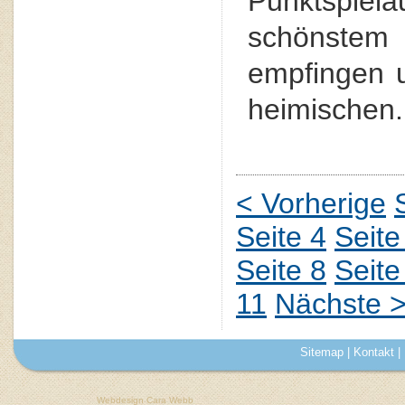
Punktspiel
schönste
empfingen 
heimischen.
< Vorherige
Seite 4
Seite
Seite 8
Seite
11
Nächste 
Sitemap
|
Kontakt
|
Webdesign Cara Webb