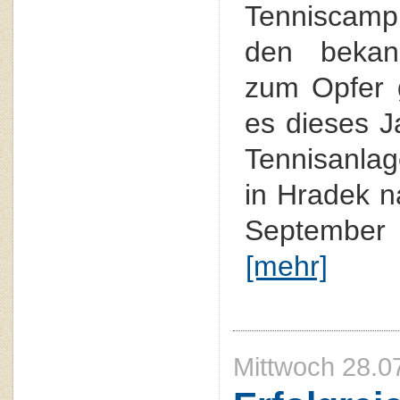
Tenniscamp
den bekan
zum Opfer g
es dieses J
Tennisanla
in Hradek 
September
[mehr]
Mittwoch 28.0