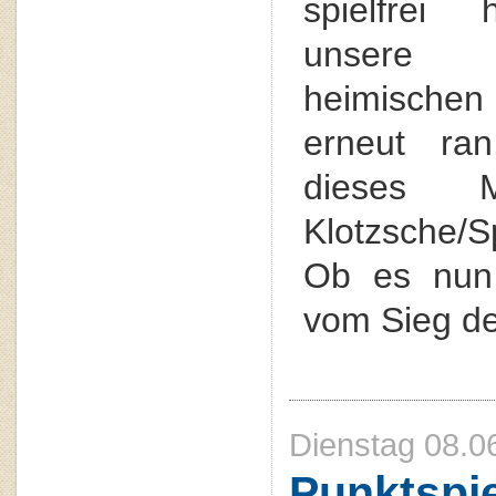
spielfrei 
unsere
heimisch
erneut ra
dieses
Klotzsche/S
Ob es nun
vom Sieg der
Dienstag 08.0
Punktspie